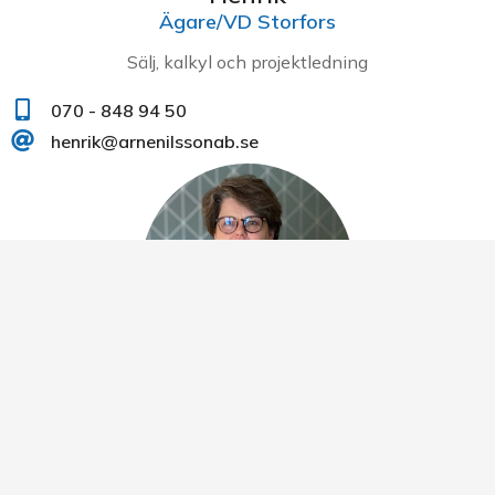
Ägare/VD Storfors
Sälj, kalkyl och projektledning
070 - 848 94 50
henrik@arnenilssonab.se
Ulrika
VD Göteborg
Sälj, kalkyl och projektledning med Göteborg som
huvudfokus